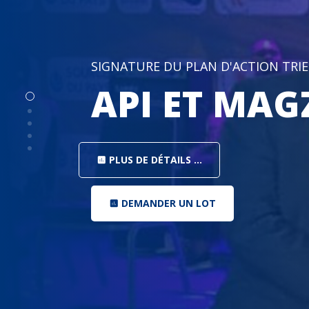
SIGNATURE DU PLAN D'ACTION TRIE
API ET MAG
PLUS DE DÉTAILS ...
insert_chart
DEMANDER UN LOT
insert_chart