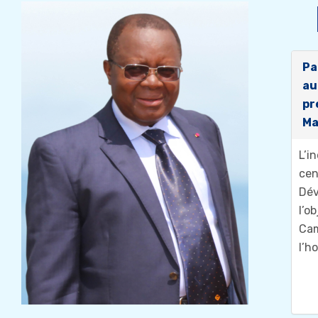
Pa
au
pr
Ma
L’i
cen
Dé
l’o
Ca
l’h