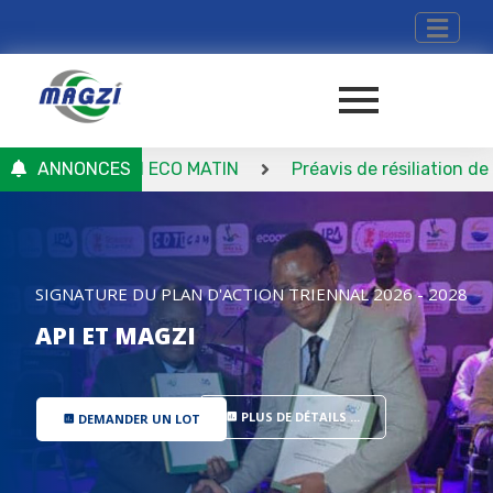
I – Journal ECO MATIN
ANNONCES
Préavis de résiliation de conve
SIGNATURE DU PLAN D'ACTION TRIENNAL 2026 - 2028
API ET MAGZI
PLUS DE DÉTAILS ...
DEMANDER UN LOT
insert_chart
insert_chart