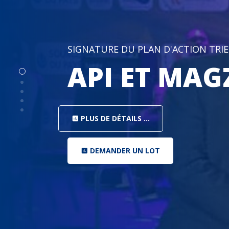
SIGNATURE DU PLAN D'ACTION TRIE
API ET MAG
PLUS DE DÉTAILS ...
insert_chart
DEMANDER UN LOT
insert_chart