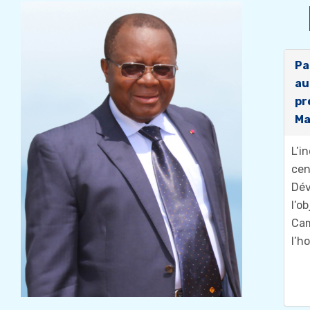
Pa
au
pr
Ma
L’i
cen
Dé
l’o
Ca
l’h