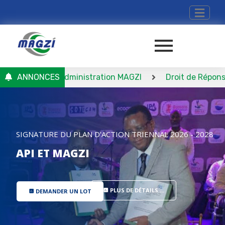
Conseil d’Administration MAGZI
ANNONCES
Droit de Réponse DG M
SIGNATURE DU PLAN D'ACTION TRIENNAL 2026 - 2028
API ET MAGZI
PLUS DE DÉTAILS ...
DEMANDER UN LOT
insert_chart
insert_chart