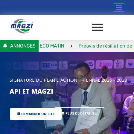
 – Journal ECO MATIN
ANNONCES
Préavis de résiliation de conven
SIGNATURE DU PLAN D'ACTION TRIENNAL 2026 - 2028
API ET MAGZI
PLUS DE DÉTAILS ...
DEMANDER UN LOT
insert_chart
insert_chart