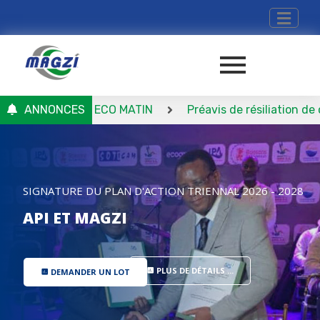
 – Journal ECO MATIN
ANNONCES
Préavis de résiliation de conven
SIGNATURE DU PLAN D'ACTION TRIENNAL 2026 - 2028
API ET MAGZI
PLUS DE DÉTAILS ...
DEMANDER UN LOT
insert_chart
insert_chart