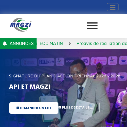
I – Journal ECO MATIN
ANNONCES
Préavis de résiliation de conve
SIGNATURE DU PLAN D'ACTION TRIENNAL 2026 - 2028
API ET MAGZI
PLUS DE DÉTAILS ...
DEMANDER UN LOT
insert_chart
insert_chart